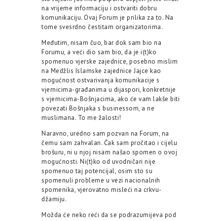
na vrijeme informaciju i ostvariti dobru
komunikaciju. Ovaj Forum je prilika za to. Na
tome svesrdno čestitam organizatorima.
Međutim, nisam čuo, bar dok sam bio na
Forumu, a veći dio sam bio, da je i(t)ko
spomenuo vjerske zajednice, posebno mislim
na Medžlis Islamske zajednice Jajce kao
mogućnost ostvarivanja komunikacije s
vjernicima-građanima u dijaspori, konkretnije
s vjernicima-Bošnjacima, ako će vam lakše biti
povezati Bošnjaka s businessom, a ne
muslimana. To me žalosti!
Naravno, uredno sam pozvan na Forum, na
čemu sam zahvalan. Čak sam pročitao i cijelu
brošuru, ni u njoj nisam našao spomen o ovoj
mogućnosti. Ni(t)ko od uvodničari nije
spomenuo taj potencijal, osim sto su
spomenuli probleme u vezi nacionalnih
spomenika, vjerovatno misleći na crkvu-
džamiju.
Možda će neko reći da se podrazumijeva pod