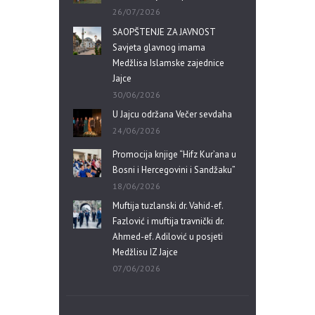
26/07/2026
SAOPŠTENJE ZA JAVNOST
Savjeta glavnog imama
Medžlisa Islamske zajednice
Jajce
30/06/2026
U Jajcu održana Večer sevdaha
24/06/2026
Promocija knjige “Hifz Kur’ana u
Bosni i Hercegovini i Sandžaku”
18/06/2026
Muftija tuzlanski dr. Vahid-ef.
Fazlović i muftija travnički dr.
Ahmed-ef. Adilović u posjeti
Medžlisu IZ Jajce
07/06/2026