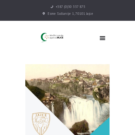
+387 (0)30 337 875
Esme Sultanije 1, 70101 Jajce
POČETNA
VIJESTI
MEDŽLIS
DŽEMATI
MEKTEB
ASOCIJACIJE
USLUGE
MULTIMEDIJA
KONTAKT
DONACIJE