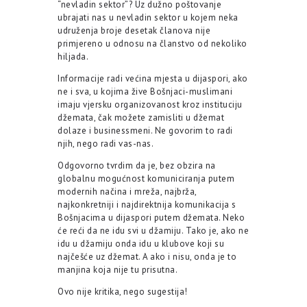
“nevladin sektor”? Uz dužno poštovanje
ubrajati nas u nevladin sektor u kojem neka
udruženja broje desetak članova nije
primjereno u odnosu na članstvo od nekoliko
hiljada.
Informacije radi većina mjesta u dijaspori, ako
ne i sva, u kojima žive Bošnjaci-muslimani
imaju vjersku organizovanost kroz instituciju
džemata, čak možete zamisliti u džemat
dolaze i businessmeni. Ne govorim to radi
njih, nego radi vas-nas.
Odgovorno tvrdim da je, bez obzira na
globalnu mogućnost komuniciranja putem
modernih načina i mreža, najbrža,
najkonkretniji i najdirektnija komunikacija s
Bošnjacima u dijaspori putem džemata. Neko
će reći da ne idu svi u džamiju. Tako je, ako ne
idu u džamiju onda idu u klubove koji su
najčešće uz džemat. A ako i nisu, onda je to
manjina koja nije tu prisutna.
Ovo nije kritika, nego sugestija!