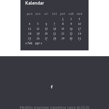
Kalendar
pon
uto
sri
čet
pet
sub
ned
1
2
3
4
5
6
7
8
9
10
11
12
13
14
15
16
17
18
19
20
21
22
23
24
25
26
27
28
29
30
31
« feb
apr »
Medžlis islamske zajednice Jajce ©2026