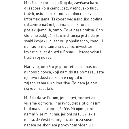
Medžlis uskoro, ako Bog da, završava bazu
dijaspore koju ćemo, bezuvjetno, ako budu
tražili, ustupiti lokalnoj zajednici, sa svim
informacijama. Također, već nekoliko godina
odlazimo našim ljudima u dijasporu i
posjećujemo ih, tamo. To je naša praksa. Ono
što smo zaključili kao institucija jeste da je
svaki čovjek u dijaspori, pojedinačno, imao ili
nemao firmu tamo ili ovamo, investitor i
investicija jer dolazi u Bosnu i Hercegovinu i
troši svoj novac.
Naravno, ono što je prioritetnije za nas od
njihovog novca, koji nam dosta pomaže, jeste
njihovo iskustvo, znanje i ugled u
zajednicama u kojima žive. To nam je novi
izazov i zadatak.
Možda da se Forum, jer je prvi, ponovi za
vrijeme odmora. I naravno, treba otići našim
ljudima u dijasporu, češće. Mi njima, oni
nama! Više mi njima, jer oni su tu uvijek s
nama. Uz čestitku organizatoru za susret,
nadam se skorijem ponovnom viđenju i