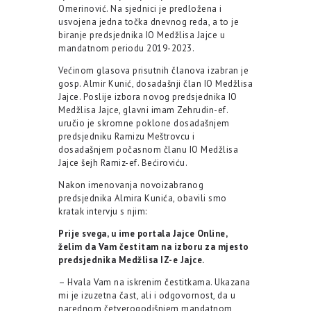
Omerinović. Na sjednici je predložena i
usvojena jedna točka dnevnog reda, a to je
biranje predsjednika IO Medžlisa Jajce u
mandatnom periodu 2019-2023.
Većinom glasova prisutnih članova izabran je
gosp. Almir Kunić, dosadašnji član IO Medžlisa
Jajce. Poslije izbora novog predsjednika IO
Medžlisa Jajce, glavni imam Zehrudin-ef.
uručio je skromne poklone dosadašnjem
predsjedniku Ramizu Meštrovcu i
dosadašnjem počasnom članu IO Medžlisa
Jajce šejh Ramiz-ef. Bećiroviću.
Nakon imenovanja novoizabranog
predsjednika Almira Kunića, obavili smo
kratak intervju s njim:
Prije svega, u ime portala Jajce Online,
želim da Vam čestitam na izboru za mjesto
predsjednika Medžlisa IZ-e Jajce.
– Hvala Vam na iskrenim čestitkama. Ukazana
mi je izuzetna čast, ali i odgovornost, da u
narednom četverogodišnjem mandatnom