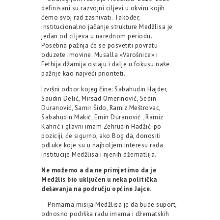
definisani su razvojni ciljevi u okviru kojih
ćemo svoj rad zasnivati. Također,
institucionalno jačanje strukture Medžlisa je
jedan od ciljeva u narednom periodu.
Posebna pažnja će se posvetiti povratu
oduzete imovine. Musalla «Varošnice» i
Fethija džamija ostaju i dalje u fokusu naše
pažnje kao najveći prioriteti.
Izvršni odbor kojeg čine: Sabahudin Hajder,
Saudin Delić, Mirsad Omerinović, Sedin
Duranović, Samir Šido, Ramiz Meštrovac,
Sabahudin Makić, Emin Duranović , Ramiz
Kahrić i glavni imam Zehrudin Hadžić-po
poziciji, će sigurno, ako Bog da, donositi
odluke koje su u najboljem interesu rada
institucije Medžlisa i njenih džematlija.
Ne možemo a da ne primjetimo da je
Medžlis bio uključen u neka politička
dešavanja na području općine Jajce.
– Primarna misija Medžlisa je da bude suport,
odnosno podrška radu imama i džematskih