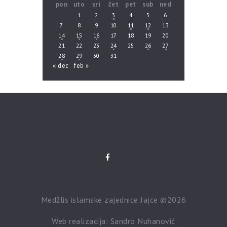
pon
uto
sri
čet
pet
sub
ned
1
2
3
4
5
6
7
8
9
10
11
12
13
14
15
16
17
18
19
20
21
22
23
24
25
26
27
28
29
30
31
« dec
feb »
Medžlis islamske zajednice Jajce ©2026
Web realizacija: Sandro Nuhanović