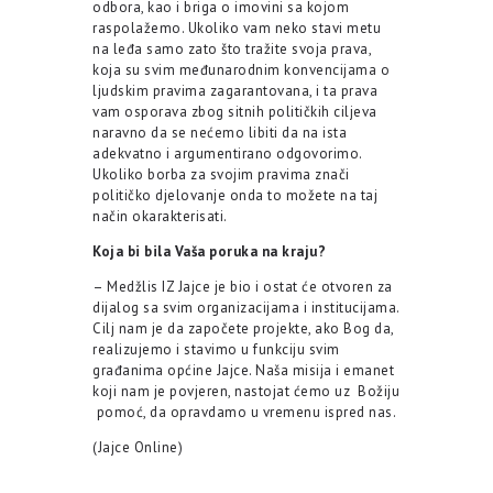
odbora, kao i briga o imovini sa kojom
raspolažemo. Ukoliko vam neko stavi metu
na leđa samo zato što tražite svoja prava,
koja su svim međunarodnim konvencijama o
ljudskim pravima zagarantovana, i ta prava
vam osporava zbog sitnih političkih ciljeva
naravno da se nećemo libiti da na ista
adekvatno i argumentirano odgovorimo.
Ukoliko borba za svojim pravima znači
političko djelovanje onda to možete na taj
način okarakterisati.
Koja bi bila Vaša poruka na kraju?
– Medžlis IZ Jajce je bio i ostat će otvoren za
dijalog sa svim organizacijama i institucijama.
Cilj nam je da započete projekte, ako Bog da,
realizujemo i stavimo u funkciju svim
građanima općine Jajce. Naša misija i emanet
koji nam je povjeren, nastojat ćemo uz Božiju
pomoć, da opravdamo u vremenu ispred nas.
(Jajce Online)