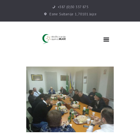
+387 (0)30 337 875
Esme Sultanije 1, 70101 Jajce
POČETNA
VIJESTI
MEDŽLIS
DŽEMATI
MEKTEB
ASOCIJACIJE
USLUGE
MULTIMEDIJA
KONTAKT
DONACIJE