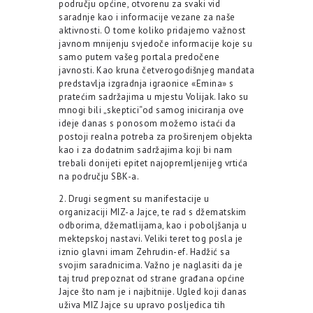
području općine, otvorenu za svaki vid
saradnje kao i informacije vezane za naše
aktivnosti. O tome koliko pridajemo važnost
javnom mnijenju svjedoče informacije koje su
samo putem vašeg portala predočene
javnosti. Kao kruna četverogodišnjeg mandata
predstavlja izgradnja igraonice «Emina» s
pratećim sadržajima u mjestu Volijak. Iako su
mnogi bili „skeptici“od samog iniciranja ove
ideje danas s ponosom možemo istaći da
postoji realna potreba za proširenjem objekta
kao i za dodatnim sadržajima koji bi nam
trebali donijeti epitet najopremljenijeg vrtića
na području SBK-a.
2. Drugi segment su manifestacije u
organizaciji MIZ-a Jajce, te rad s džematskim
odborima, džematlijama, kao i poboljšanja u
mektepskoj nastavi. Veliki teret tog posla je
iznio glavni imam Zehrudin-ef. Hadžić sa
svojim saradnicima. Važno je naglasiti da je
taj trud prepoznat od strane građana općine
Jajce što nam je i najbitnije. Ugled koji danas
uživa MIZ Jajce su upravo posljedica tih