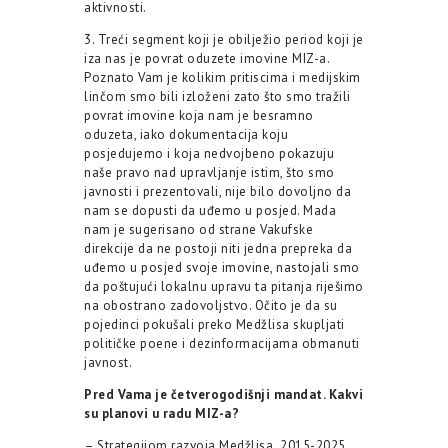
aktivnosti.
3. Treći segment koji je obilježio period koji je
iza nas je povrat oduzete imovine MIZ-a.
Poznato Vam je kolikim pritiscima i medijskim
linčom smo bili izloženi zato što smo tražili
povrat imovine koja nam je besramno
oduzeta, iako dokumentacija koju
posjedujemo i koja nedvojbeno pokazuju
naše pravo nad upravljanje istim, što smo
javnosti i prezentovali, nije bilo dovoljno da
nam se dopusti da uđemo u posjed. Mada
nam je sugerisano od strane Vakufske
direkcije da ne postoji niti jedna prepreka da
uđemo u posjed svoje imovine, nastojali smo
da poštujući lokalnu upravu ta pitanja riješimo
na obostrano zadovoljstvo. Očito je da su
pojedinci pokušali preko Medžlisa skupljati
političke poene i dezinformacijama obmanuti
javnost.
Pred Vama je četverogodišnji mandat. Kakvi
su planovi u radu MIZ-a?
– Strategijom razvoja Medžlisa ‎ 2015-2025