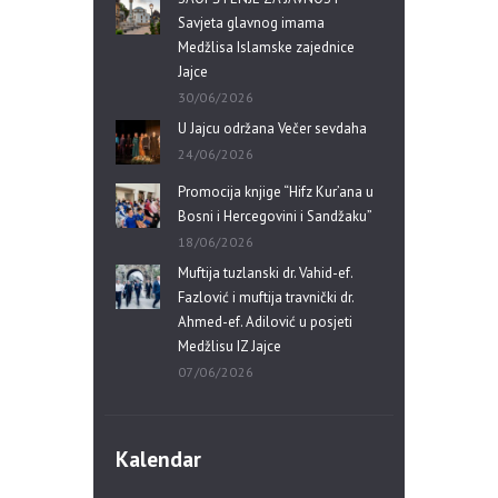
Savjeta glavnog imama
Medžlisa Islamske zajednice
Jajce
30/06/2026
U Jajcu održana Večer sevdaha
24/06/2026
Promocija knjige “Hifz Kur’ana u
Bosni i Hercegovini i Sandžaku”
18/06/2026
Muftija tuzlanski dr. Vahid-ef.
Fazlović i muftija travnički dr.
Ahmed-ef. Adilović u posjeti
Medžlisu IZ Jajce
07/06/2026
Kalendar