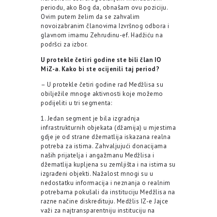
periodu, ako Bog da, obnašam ovu poziciju.
Ovim putem želim da se zahvalim
novoizabranim članovima Izvršnog odbora i
glavnom imamu Zehrudinu-ef. Hadžiću na
podršci za izbor.
U protekle četiri godine ste bili član IO
MiZ-a. Kako bi ste ocijenili taj period?
– U protekle četiri godine rad Medžlisa su
obilježile mnoge aktivnosti koje možemo
podijeliti u tri segmenta:
1. Jedan segment je bila izgradnja
infrastrukturnih objekata (džamija) u mjestima
gdje je od strane džematlija iskazana realna
potreba za istima. Zahvaljujući donacijama
naših prijatelja i angažmanu Medžlisa i
džematlija kupljena su zemljišta i na istima su
izgrađeni objekti. Nažalost mnogi su u
nedostatku informacija i neznanja o realnim
potrebama pokušali da instituciju Medžlisa na
razne načine diskredituju. Medžlis IZ-e Jajce
važi za najtransparentniju instituciju na