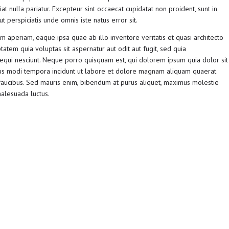
at nulla pariatur. Excepteur sint occaecat cupidatat non proident, sunt in
t perspiciatis unde omnis iste natus error sit.
aperiam, eaque ipsa quae ab illo inventore veritatis et quasi architecto
tem quia voluptas sit aspernatur aut odit aut fugit, sed quia
qui nesciunt. Neque porro quisquam est, qui dolorem ipsum quia dolor sit
eius modi tempora incidunt ut labore et dolore magnam aliquam quaerat
faucibus. Sed mauris enim, bibendum at purus aliquet, maximus molestie
 malesuada luctus.