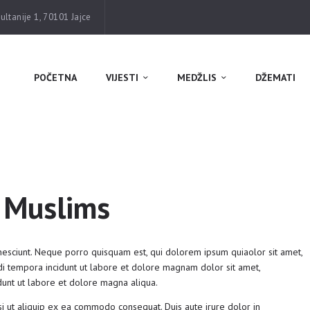
POČETNA
ltanije 1, 70101 Jajce
VIJESTI
MEDŽLIS
POČETNA
VIJESTI
MEDŽLIS
DŽEMATI
DŽEMATI
MEKTEB
ASOCIJACIJE
USLUGE
n Muslims
MULTIMEDIJA
esciunt. Neque porro quisquam est, qui dolorem ipsum quiaolor sit amet,
KONTAKT
di tempora incidunt ut labore et dolore magnam dolor sit amet,
dunt ut labore et dolore magna aliqua.
DONACIJE
si ut aliquip ex ea commodo consequat. Duis aute irure dolor in