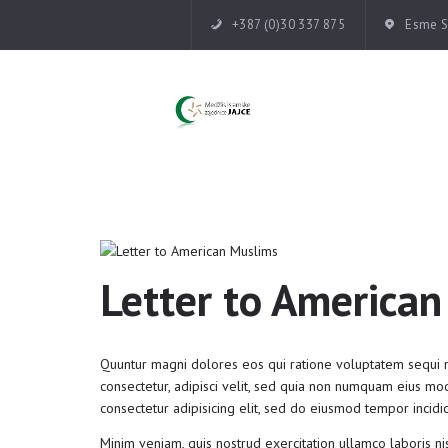
+387 (0)30 337 875
Esme Su
Letter to America
Quuntur magni dolores eos qui ratione voluptatem sequi n
consectetur, adipisci velit, sed quia non numquam eius mo
consectetur adipisicing elit, sed do eiusmod tempor incidi
Minim veniam, quis nostrud exercitation ullamco laboris ni