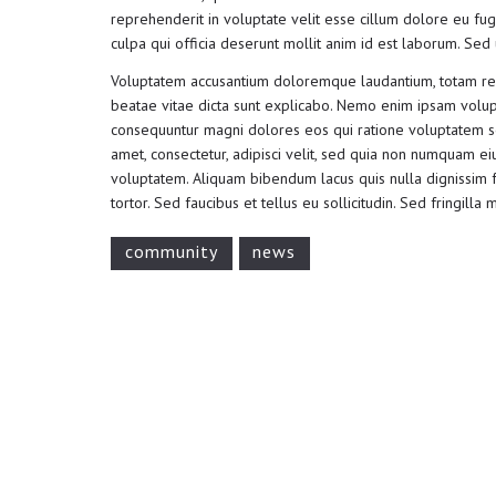
reprehenderit in voluptate velit esse cillum dolore eu fugi
culpa qui officia deserunt mollit anim id est laborum. Sed u
Voluptatem accusantium doloremque laudantium, totam rem 
beatae vitae dicta sunt explicabo. Nemo enim ipsam volupta
consequuntur magni dolores eos qui ratione voluptatem se
amet, consectetur, adipisci velit, sed quia non numquam 
voluptatem. Aliquam bibendum lacus quis nulla dignissim 
tortor. Sed faucibus et tellus eu sollicitudin. Sed fringilla
community
news