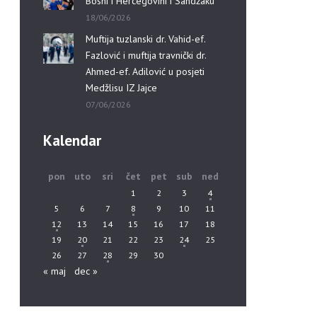
Bosni i Hercegovini i Sandžaku”
18/06/2026
Muftija tuzlanski dr. Vahid-ef.
Fazlović i muftija travnički dr.
Ahmed-ef. Adilović u posjeti
Medžlisu IZ Jajce
07/06/2026
Kalendar
pon
uto
sri
čet
pet
sub
ned
1
2
3
4
5
6
7
8
9
10
11
12
13
14
15
16
17
18
19
20
21
22
23
24
25
26
27
28
29
30
« maj
dec »