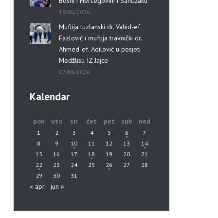
Bosni i Hercegovini i Sandžaku”
18/06/2026
Muftija tuzlanski dr. Vahid-ef.
Fazlović i muftija travnički dr.
Ahmed-ef. Adilović u posjeti
Medžlisu IZ Jajce
07/06/2026
Kalendar
pon
uto
sri
čet
pet
sub
ned
1
2
3
4
5
6
7
8
9
10
11
12
13
14
15
16
17
18
19
20
21
22
23
24
25
26
27
28
29
30
31
« apr
jun »