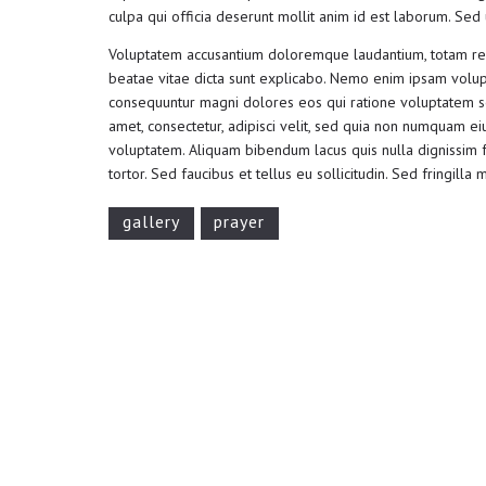
culpa qui officia deserunt mollit anim id est laborum. Sed u
Voluptatem accusantium doloremque laudantium, totam rem 
beatae vitae dicta sunt explicabo. Nemo enim ipsam volupta
consequuntur magni dolores eos qui ratione voluptatem se
amet, consectetur, adipisci velit, sed quia non numquam 
voluptatem. Aliquam bibendum lacus quis nulla dignissim 
tortor. Sed faucibus et tellus eu sollicitudin. Sed fringilla
gallery
prayer