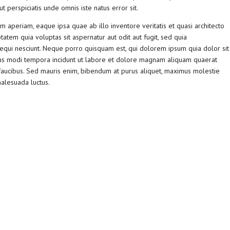
t perspiciatis unde omnis iste natus error sit.
aperiam, eaque ipsa quae ab illo inventore veritatis et quasi architecto
tem quia voluptas sit aspernatur aut odit aut fugit, sed quia
qui nesciunt. Neque porro quisquam est, qui dolorem ipsum quia dolor sit
eius modi tempora incidunt ut labore et dolore magnam aliquam quaerat
faucibus. Sed mauris enim, bibendum at purus aliquet, maximus molestie
 malesuada luctus.