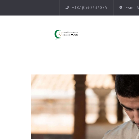
+387 (0)30 337 875
Esme Su