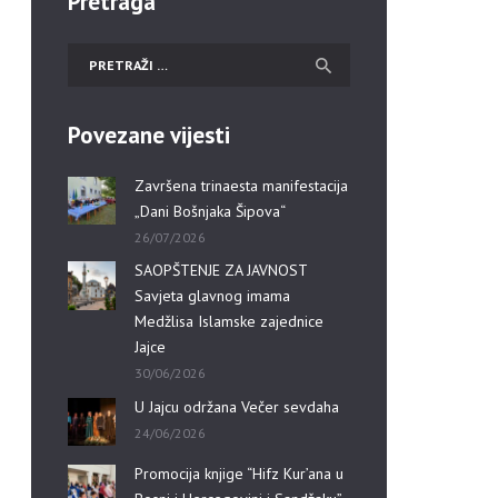
Pretraga
Povezane vijesti
Završena trinaesta manifestacija
„Dani Bošnjaka Šipova“
26/07/2026
SAOPŠTENJE ZA JAVNOST
Savjeta glavnog imama
Medžlisa Islamske zajednice
Jajce
30/06/2026
U Jajcu održana Večer sevdaha
24/06/2026
Promocija knjige “Hifz Kur’ana u