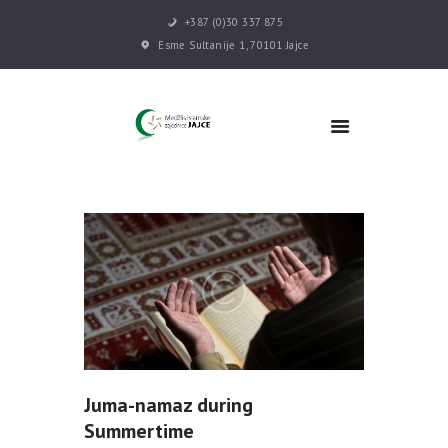
+387 (0)30 337 875
Esme Sultanije 1, 70101 Jajce
POČETNA
VIJESTI
MEDŽLIS
DŽEMATI
MEKTEB
ASOCIJACIJE
USLUGE
MULTIMEDIJA
KONTAKT
DONACIJE
Juma-namaz during
Summertime