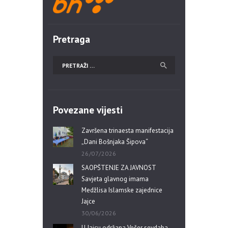
Pretraga
Povezane vijesti
Završena trinaesta manifestacija
„Dani Bošnjaka Šipova“
26/07/2026
SAOPŠTENJE ZA JAVNOST
Savjeta glavnog imama
Medžlisa Islamske zajednice
Jajce
30/06/2026
U Jajcu održana Večer sevdaha