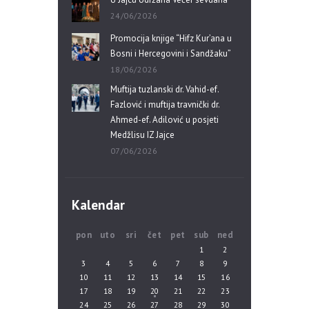
24/06/2026
Promocija knjige “Hifz Kur’ana u
Bosni i Hercegovini i Sandžaku”
18/06/2026
Muftija tuzlanski dr. Vahid-ef.
Fazlović i muftija travnički dr.
Ahmed-ef. Adilović u posjeti
Medžlisu IZ Jajce
07/06/2026
Kalendar
pon
uto
sri
čet
pet
sub
ned
1
2
3
4
5
6
7
8
9
10
11
12
13
14
15
16
17
18
19
20
21
22
23
24
25
26
27
28
29
30